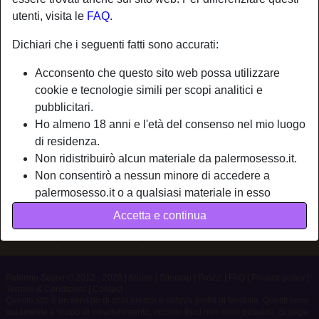
utenti, visita le
FAQ
.
Nickname:
Palermo84
Dichiari che i seguenti fatti sono accurati:
Età:
41
Acconsento che questo sito web possa utilizzare
Paese:
Italia
cookie e tecnologie simili per scopi analitici e
Provincia:
Palermo
pubblicitari.
Sesso:
Uomo
Ho almeno 18 anni e l'età del consenso nel mio luogo
di residenza.
Non ridistribuirò alcun materiale da palermosesso.it.
Descrizione
Non consentirò a nessun minore di accedere a
Non ha ancora inserito una descrizione
palermosesso.it o a qualsiasi materiale in esso
contenuto.
Sta cercando
Accetta e continua
Qualsiasi materiale visualizzato o scaricato da
Non ha specificato le sue preferenze
palermosesso.it è per uso personale e non lo
mostrerò a minori.
Non sono stato contattato dai fornitori di questo
Palermo Sesso © 2012 - 2026
|
Abuse
|
Sitemap
|
Prezzi
|
FAQ
|
Privacy policy
|
Termini & Condizioni
|
Contact
materiale, e scelgo volentieri di visualizzarlo o
Questo sito è un servizio di chat erotica e utilizza profili di fantasia. Questi sono
scaricarlo.
puramente a scopo di intrattenimento, incontri fisici non sono possibili. Si paga