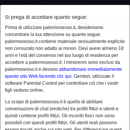
Si prega di accettare quanto segue:
Profilo di Palermo84
Prima di utilizzare palermosesso.it, desideriamo
concentrare la tua attenzione su quanto segue:
palermosesso.it contiene materiale sessualmente esplicito
non censurato non adatto ai minori. Devi avere almeno 18
anni e l'età del consenso nel tuo luogo di residenza per
accedere a palermosesso.it. I minorenni sono esclusi da
palermosesso.it e devono
abbandonare immediatamente
questo sito Web facendo clic qui.
Genitori, utilizzate il
software Parental Control per controllare ciò che i vostri
figli vedono online.
Lo scopo di palermosesso.it è quello di abilitare
conversazioni di chat (erotiche) tra profili fittizi e utenti e
quindi contiene profili fittizi. Gli incontri fisici non sono
possibili con questi profili fittizi. Gli utenti reali possono
star
chat
Aggiungi
Chatta adesso
essere trovati anche sul sito web. Per differenziare questi