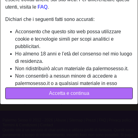
utenti, visita le
FAQ
.
Nickname:
Stallone21
Dichiari che i seguenti fatti sono accurati:
Età:
22
Acconsento che questo sito web possa utilizzare
Paese:
Italia
cookie e tecnologie simili per scopi analitici e
Provincia:
Palermo
pubblicitari.
Sesso:
Uomo
Ho almeno 18 anni e l'età del consenso nel mio luogo
di residenza.
Non ridistribuirò alcun materiale da palermosesso.it.
Descrizione
Non consentirò a nessun minore di accedere a
Non ha ancora inserito una descrizione
palermosesso.it o a qualsiasi materiale in esso
contenuto.
Sta cercando
Accetta e continua
Qualsiasi materiale visualizzato o scaricato da
Non ha specificato le sue preferenze
palermosesso.it è per uso personale e non lo
mostrerò a minori.
Non sono stato contattato dai fornitori di questo
Palermo Sesso © 2012 - 2026
|
Abuse
|
Sitemap
|
Prezzi
|
FAQ
|
Privacy policy
|
Termini & Condizioni
|
Contact
materiale, e scelgo volentieri di visualizzarlo o
Questo sito è un servizio di chat erotica e utilizza profili di fantasia. Questi sono
scaricarlo.
puramente a scopo di intrattenimento, incontri fisici non sono possibili. Si paga