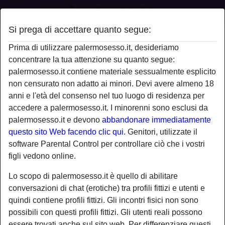
Si prega di accettare quanto segue:
Profilo di Stallone21
Prima di utilizzare palermosesso.it, desideriamo
concentrare la tua attenzione su quanto segue:
palermosesso.it contiene materiale sessualmente esplicito
non censurato non adatto ai minori. Devi avere almeno 18
anni e l'età del consenso nel tuo luogo di residenza per
accedere a palermosesso.it. I minorenni sono esclusi da
palermosesso.it e devono
abbandonare immediatamente
questo sito Web facendo clic qui.
Genitori, utilizzate il
software Parental Control per controllare ciò che i vostri
figli vedono online.
Lo scopo di palermosesso.it è quello di abilitare
conversazioni di chat (erotiche) tra profili fittizi e utenti e
quindi contiene profili fittizi. Gli incontri fisici non sono
possibili con questi profili fittizi. Gli utenti reali possono
star
chat
Aggiungi
Chatta adesso
essere trovati anche sul sito web. Per differenziare questi