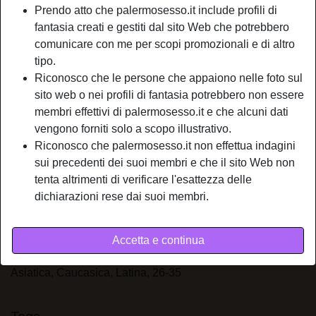
Prendo atto che palermosesso.it include profili di
Relazione:
Single
fantasia creati e gestiti dal sito Web che potrebbero
Colore dei capelli:
Scuro
comunicare con me per scopi promozionali e di altro
Colore degli occhi:
Verde
tipo.
Depilata:
Depilata
Riconosco che le persone che appaiono nelle foto sul
Fumatrice:
Sì
sito web o nei profili di fantasia potrebbero non essere
membri effettivi di palermosesso.it e che alcuni dati
person_pin
Descrizione
vengono forniti solo a scopo illustrativo.
Riconosco che palermosesso.it non effettua indagini
Ti cerco, anzi ti voglio, forte, virile, maschio. Altri aggettivi
sui precedenti dei suoi membri e che il sito Web non
ce ne sarebbero per meglio farti capire come ti desidero,
tenta altrimenti di verificare l'esattezza delle
ma sono sicura che tu, si proprio tu che mi stai leggendo,
dichiarazioni rese dai suoi membri.
hai capito che donna sono e di cosa ho bisogno,
contattami e non te ne pentirai.
Accetta e continua
Sta cercando
Asiatica, Caucasica, Latina, 26-35