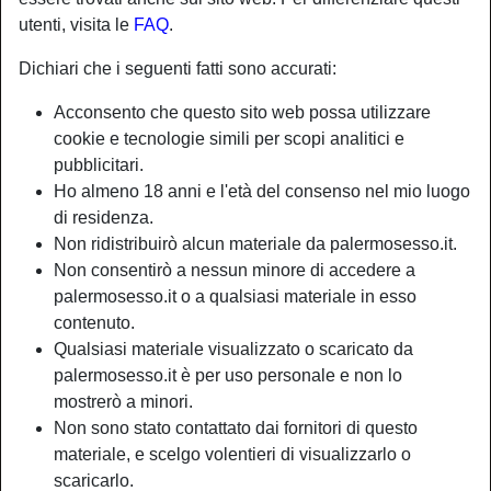
utenti, visita le
FAQ
.
Dichiari che i seguenti fatti sono accurati:
Acconsento che questo sito web possa utilizzare
cookie e tecnologie simili per scopi analitici e
pubblicitari.
Ho almeno 18 anni e l'età del consenso nel mio luogo
di residenza.
Non ridistribuirò alcun materiale da palermosesso.it.
Non consentirò a nessun minore di accedere a
palermosesso.it o a qualsiasi materiale in esso
contenuto.
Nickname:
Stimolatrice1
Qualsiasi materiale visualizzato o scaricato da
Età:
53
palermosesso.it è per uso personale e non lo
Paese:
Italia
mostrerò a minori.
Provincia:
Trapani
Non sono stato contattato dai fornitori di questo
Sesso:
Donna
materiale, e scelgo volentieri di visualizzarlo o
Sessualità:
Etero
scaricarlo.