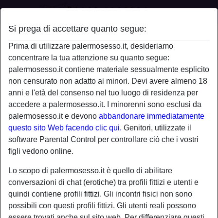
Si prega di accettare quanto segue:
Profilo di Stimolatrice1
Prima di utilizzare palermosesso.it, desideriamo
concentrare la tua attenzione su quanto segue:
radio_button_checked
palermosesso.it contiene materiale sessualmente esplicito
non censurato non adatto ai minori. Devi avere almeno 18
anni e l'età del consenso nel tuo luogo di residenza per
accedere a palermosesso.it. I minorenni sono esclusi da
palermosesso.it e devono
abbandonare immediatamente
questo sito Web facendo clic qui.
Genitori, utilizzate il
software Parental Control per controllare ciò che i vostri
figli vedono online.
Lo scopo di palermosesso.it è quello di abilitare
conversazioni di chat (erotiche) tra profili fittizi e utenti e
quindi contiene profili fittizi. Gli incontri fisici non sono
possibili con questi profili fittizi. Gli utenti reali possono
star
chat
Aggiungi
Chatta adesso
essere trovati anche sul sito web. Per differenziare questi