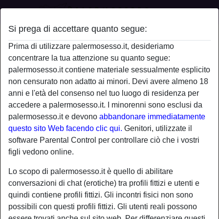
Si prega di accettare quanto segue:
Profilo di dolcissimadolciosa
Prima di utilizzare palermosesso.it, desideriamo
concentrare la tua attenzione su quanto segue:
palermosesso.it contiene materiale sessualmente esplicito
non censurato non adatto ai minori. Devi avere almeno 18
anni e l'età del consenso nel tuo luogo di residenza per
accedere a palermosesso.it. I minorenni sono esclusi da
palermosesso.it e devono
abbandonare immediatamente
questo sito Web facendo clic qui.
Genitori, utilizzate il
software Parental Control per controllare ciò che i vostri
figli vedono online.
Lo scopo di palermosesso.it è quello di abilitare
conversazioni di chat (erotiche) tra profili fittizi e utenti e
quindi contiene profili fittizi. Gli incontri fisici non sono
possibili con questi profili fittizi. Gli utenti reali possono
star
chat
Aggiungi
Chatta adesso
essere trovati anche sul sito web. Per differenziare questi