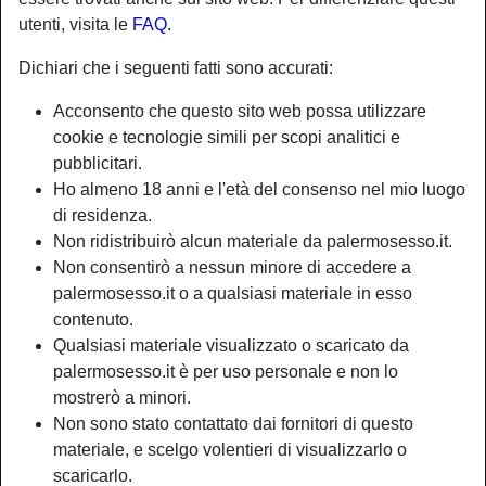
utenti, visita le
FAQ
.
Dichiari che i seguenti fatti sono accurati:
Acconsento che questo sito web possa utilizzare
cookie e tecnologie simili per scopi analitici e
pubblicitari.
Ho almeno 18 anni e l'età del consenso nel mio luogo
di residenza.
Non ridistribuirò alcun materiale da palermosesso.it.
Non consentirò a nessun minore di accedere a
palermosesso.it o a qualsiasi materiale in esso
contenuto.
Nickname:
Dolcissimadolciosa
Qualsiasi materiale visualizzato o scaricato da
Età:
34
palermosesso.it è per uso personale e non lo
Paese:
Italia
mostrerò a minori.
Provincia:
Trapani
Non sono stato contattato dai fornitori di questo
Sesso:
Donna
materiale, e scelgo volentieri di visualizzarlo o
Sessualità:
Etero
scaricarlo.