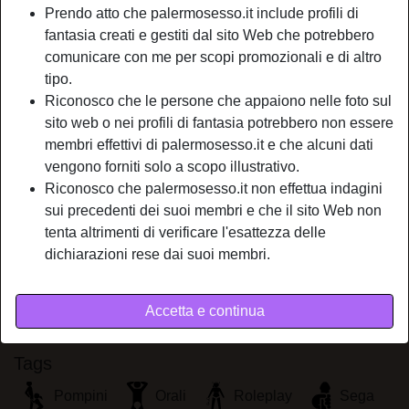
Prendo atto che palermosesso.it include profili di
Relazione:
Single
fantasia creati e gestiti dal sito Web che potrebbero
Colore dei capelli:
Scuro
comunicare con me per scopi promozionali e di altro
Depilata:
Sì
tipo.
Fumatrice:
Sì
Riconosco che le persone che appaiono nelle foto sul
sito web o nei profili di fantasia potrebbero non essere
person_pin
Descrizione
membri effettivi di palermosesso.it e che alcuni dati
vengono forniti solo a scopo illustrativo.
Sono la donna di cui tutti hanno timore. Sono autoritaria e
Riconosco che palermosesso.it non effettua indagini
vogliosa di fare continuamente sesso selvaggio. Durante
sui precedenti dei suoi membri e che il sito Web non
l'atto amo comandare e schiavizzare tutti i miei partner. Ho
tenta altrimenti di verificare l'esattezza delle
tanta voglia di sfogare la mio ferocia.
dichiarazioni rese dai suoi membri.
Sta cercando
Non ha specificato le sue preferenze
Accetta e continua
Tags
Pompini
Orali
Roleplay
Sega