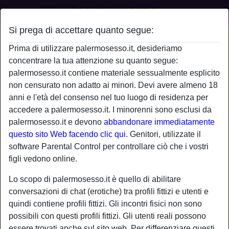
Si prega di accettare quanto segue:
Profilo di Blackmamba
Prima di utilizzare palermosesso.it, desideriamo
concentrare la tua attenzione su quanto segue:
palermosesso.it contiene materiale sessualmente esplicito
non censurato non adatto ai minori. Devi avere almeno 18
anni e l'età del consenso nel tuo luogo di residenza per
accedere a palermosesso.it. I minorenni sono esclusi da
palermosesso.it e devono
abbandonare immediatamente
questo sito Web facendo clic qui.
Genitori, utilizzate il
software Parental Control per controllare ciò che i vostri
figli vedono online.
Lo scopo di palermosesso.it è quello di abilitare
conversazioni di chat (erotiche) tra profili fittizi e utenti e
quindi contiene profili fittizi. Gli incontri fisici non sono
possibili con questi profili fittizi. Gli utenti reali possono
star
chat
Aggiungi
Chatta adesso
essere trovati anche sul sito web. Per differenziare questi