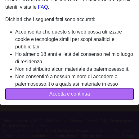
utenti, visita le
FAQ
.
Nickname:
Blackmamba
Dichiari che i seguenti fatti sono accurati:
Età:
23
Acconsento che questo sito web possa utilizzare
Paese:
Italia
cookie e tecnologie simili per scopi analitici e
Provincia:
Verona
pubblicitari.
Sesso:
Uomo
Ho almeno 18 anni e l'età del consenso nel mio luogo
di residenza.
Non ridistribuirò alcun materiale da palermosesso.it.
Descrizione
Non consentirò a nessun minore di accedere a
Non ha ancora inserito una descrizione
palermosesso.it o a qualsiasi materiale in esso
contenuto.
Sta cercando
Accetta e continua
Qualsiasi materiale visualizzato o scaricato da
Non ha specificato le sue preferenze
palermosesso.it è per uso personale e non lo
mostrerò a minori.
Non sono stato contattato dai fornitori di questo
Palermo Sesso © 2012 - 2026
|
Abuse
|
Sitemap
|
Prezzi
|
FAQ
|
Privacy policy
|
Termini & Condizioni
|
Contact
materiale, e scelgo volentieri di visualizzarlo o
Questo sito è un servizio di chat erotica e utilizza profili di fantasia. Questi sono
scaricarlo.
puramente a scopo di intrattenimento, incontri fisici non sono possibili. Si paga